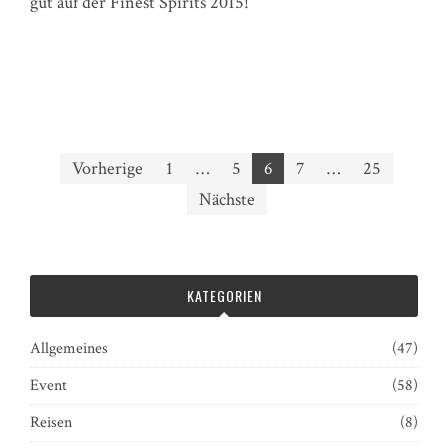
gut auf der Finest Spirits 2015!
Seitennummerierung
Vorherige
1
…
5
6
7
…
25
der
Nächste
Beiträge
KATEGORIEN
Allgemeines
(47)
Event
(58)
Reisen
(8)