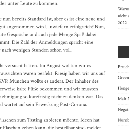
eder unter Leute zu kommen.
Warum
nicht 
e nun bereits Standard ist, aber es ist eine neue und
2022
e gut angenommen wird. Inwiefern erfolgreich? Nun,
gute Gespräche und auch jede Menge Spaß dabei.
nkommt. Die Zahl der Anmeldungen spricht eine
ir nach wenigen Stunden schon voll.
icht versucht hätten. Im August wollten wir es
Bruich
ussichten waren perfekt. Riesig haben wir uns auf
Green
 KVR München wollte es anders. Der Inhaber des
Henge
cherweise kalte Füße bekommen und wir mussten
enehmigung so kurzfristig nicht zu denken war. Das
Malt 
nd wartet auf sein Erweckung Post-Corona.
Negat
 Flaschen zum Tasting anbieten möchte, Ideen hat
Nürnb
r Flaschen geben kann, die bestellbar sind, meldet