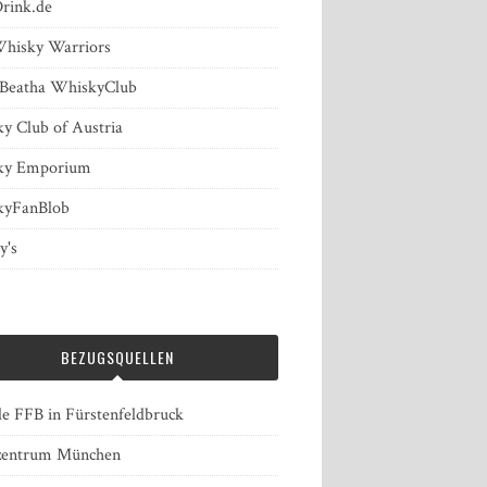
rink.de
hisky Warriors
 Beatha WhiskyClub
y Club of Austria
ky Emporium
kyFanBlob
's
BEZUGSQUELLEN
le FFB in Fürstenfeldbruck
zentrum München