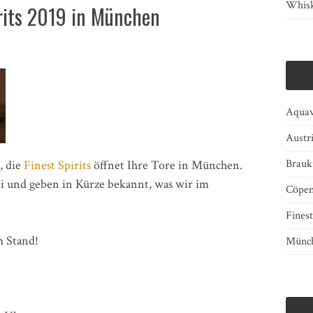
Whisk
irits 2019 in München
Aquav
Austr
Brauk
, die
Finest Spirits
öffnet Ihre Tore in München.
ei und geben in Kürze bekannt, was wir im
Cöpen
Finest
m Stand!
Münch