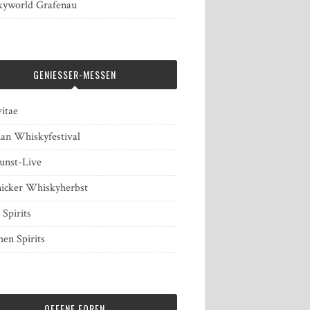
yworld Grafenau
GENIESSER-MESSEN
itae
ian Whiskyfestival
unst-Live
icker Whiskyherbst
 Spirits
en Spirits
OFFENE FOREN