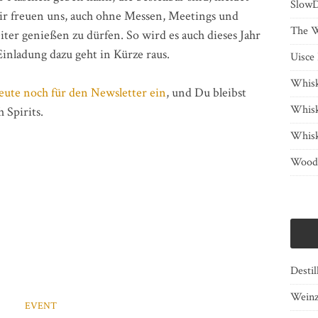
SlowD
wir freuen uns, auch ohne Messen, Meetings und
The W
iter genießen zu dürfen. So wird es auch dieses Jahr
inladung dazu geht in Kürze raus.
Uisce
Whisk
eute noch für den Newsletter ein
, und Du bleibst
Whis
Spirits.
Whis
Woody
Destil
Wein
EVENT