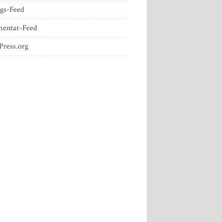
ags-Feed
entar-Feed
ress.org