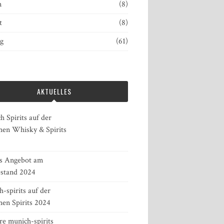
n
(8)
t
(8)
ng
(61)
AKTUELLES
 Spirits auf der
en Whisky & Spirits
es Angebot am
stand 2024
-spirits auf der
en Spirits 2024
re munich-spirits