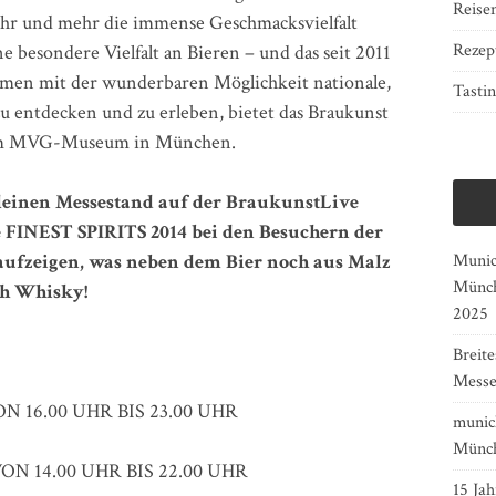
Reise
hr und mehr die immense Geschmacksvielfalt
Rezep
e besondere Vielfalt an Bieren – und das seit 2011
mmen mit der wunderbaren Möglichkeit nationale,
Tasti
u entdecken und zu erleben, bietet das Braukunst
rz im MVG-Museum in München.
leinen Messestand auf der BraukunstLive
e FINEST SPIRITS 2014 bei den Besuchern der
aufzeigen, was neben dem Bier noch aus Malz
Munich
Münch
ch Whisky!
2025
Breit
Messe
ON 16.00 UHR BIS 23.00 UHR
munich
Münch
ON 14.00 UHR BIS 22.00 UHR
15 Jah