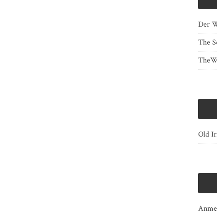
Der W
The S
TheWh
Old Ir
Anme