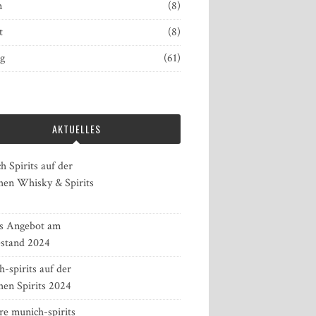
n
(8)
t
(8)
ng
(61)
AKTUELLES
 Spirits auf der
en Whisky & Spirits
es Angebot am
stand 2024
-spirits auf der
en Spirits 2024
re munich-spirits