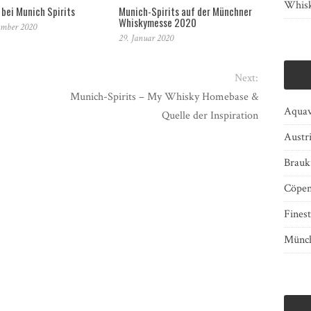
Whisk
bei Munich Spirits
Munich-Spirits auf der Münchner
Whiskymesse 2020
ember 2020
29. Januar 2020
Next:
Munich-Spirits – My Whisky Homebase &
Aquav
Quelle der Inspiration
Austr
Brauk
Cöpen
Finest
Münch