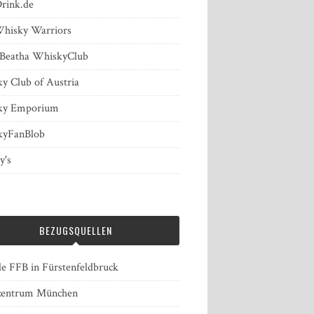
rink.de
hisky Warriors
 Beatha WhiskyClub
y Club of Austria
ky Emporium
kyFanBlob
's
BEZUGSQUELLEN
le FFB in Fürstenfeldbruck
zentrum München