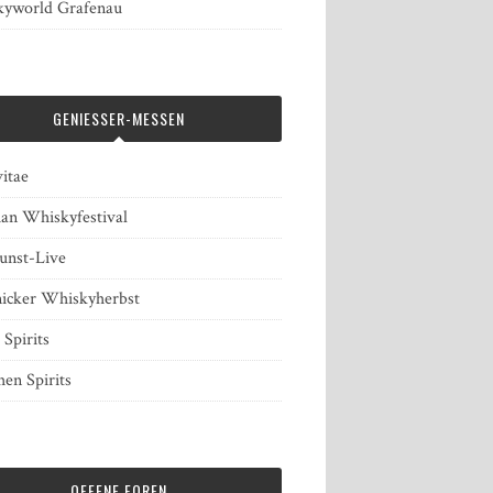
yworld Grafenau
GENIESSER-MESSEN
itae
ian Whiskyfestival
unst-Live
icker Whiskyherbst
 Spirits
en Spirits
OFFENE FOREN