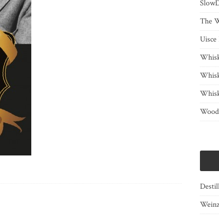
SlowD
The W
Uisce
Whisk
Whis
Whis
Woody
Destil
Wein